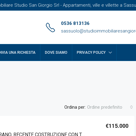
liare Studio San Giorgio Srl - Appartamenti, ville e villette a Sas
0536 813136
sassuolo@studioimmobiliaresangiorg
INVIA UNA RICHIESTA
DOVE SIAMO
PRIVACY POLICY
Ordina per:
Ordine predefinito
€115.000
CASTELLARANO, RECENTE COSTRUZIONE CON TERRAZZINO