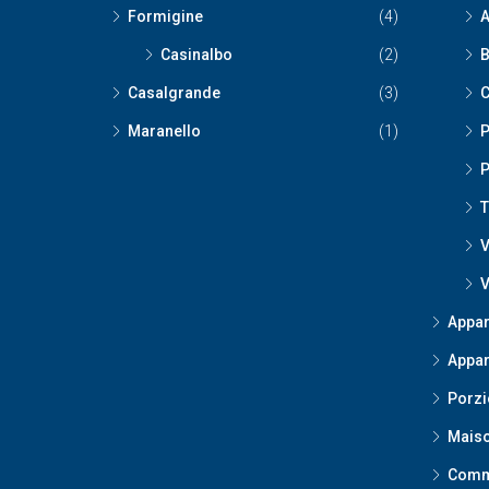
Formigine
(4)
A
Casinalbo
(2)
B
Casalgrande
(3)
C
Maranello
(1)
P
P
T
V
V
Appar
Appar
Porzi
Maiso
Comm