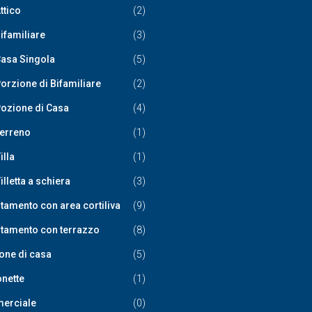
ttico
(2)
ifamiliare
(3)
asa Singola
(5)
orzione di Bifamiliare
(2)
ozione di Casa
(4)
erreno
(1)
illa
(1)
illetta a schiera
(3)
tamento con area cortiliva
(9)
tamento con terrazzo
(8)
one di casa
(5)
nette
(1)
erciale
(0)