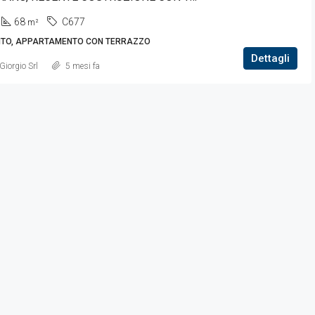
68
C677
m²
TO, APPARTAMENTO CON TERRAZZO
Dettagli
Giorgio Srl
5 mesi fa