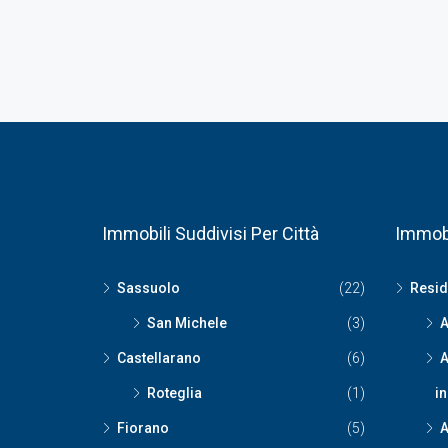
Immobili Suddivisi Per Città
Immobi
Sassuolo
(22)
Resid
San Michele
(3)
A
Castellarano
(6)
A
Roteglia
(1)
i
Fiorano
(5)
A