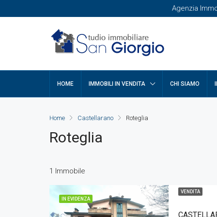
Agenzia Immobi
HOME
IMMOBILI IN VENDITA
CHI SIAMO
Home
Castellarano
Roteglia
Roteglia
1 Immobile
VENDITA
IN EVIDENZA