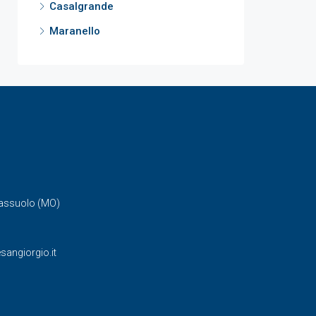
Casalgrande
Maranello
Sassuolo (MO)
angiorgio.it