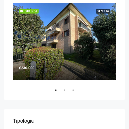
IN EVIDENZA
VENDITA
IN 
€230.000
€12
Tipologia