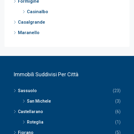
Formigine
Casinalbo
Casalgrande
Maranello
Immobili Suddivisi Per Città
Sassuolo
(23)
San Michele
(3)
Castellarano
(6)
Roteglia
(1)
Fiorano
(5)