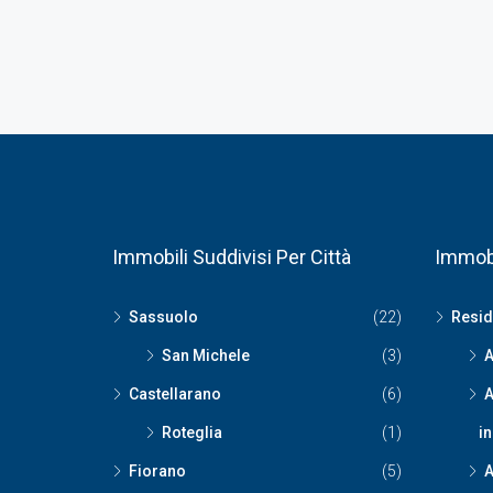
Immobili Suddivisi Per Città
Immobi
Sassuolo
(22)
Resid
San Michele
(3)
A
Castellarano
(6)
A
Roteglia
(1)
i
Fiorano
(5)
A