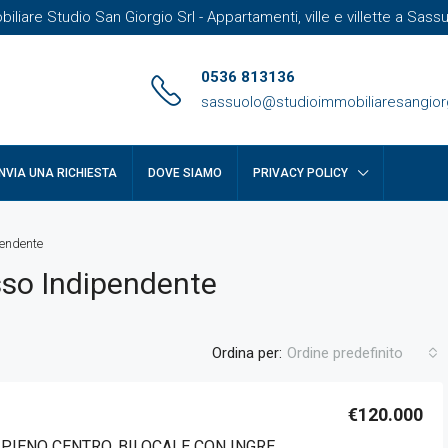
liare Studio San Giorgio Srl - Appartamenti, ville e villette a Sas
0536 813136
sassuolo@studioimmobiliaresangiorg
INVIA UNA RICHIESTA
DOVE SIAMO
PRIVACY POLICY
pendente
so Indipendente
Ordina per:
Ordine predefinito
€120.000
FIORANO, PIENO CENTRO, BILOCALE CON INGRESSO INDIPENDENTE