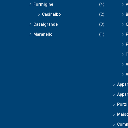
Formigine
(4)
A
Casinalbo
(2)
B
Casalgrande
(3)
C
Maranello
(1)
P
P
T
V
V
Appar
Appar
Porzi
Maiso
Comm