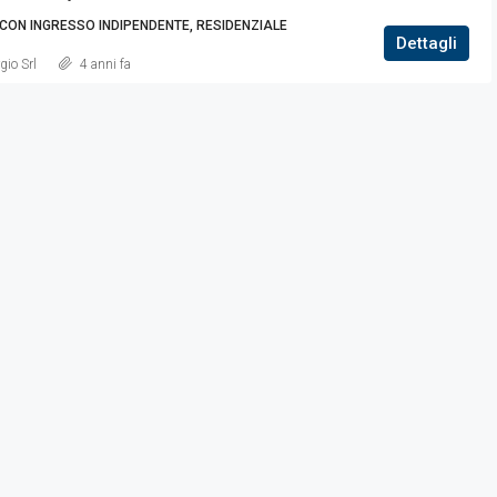
ON INGRESSO INDIPENDENTE, RESIDENZIALE
IN EVIDENZA
Dettagli
gio Srl
4 anni fa
€140.000