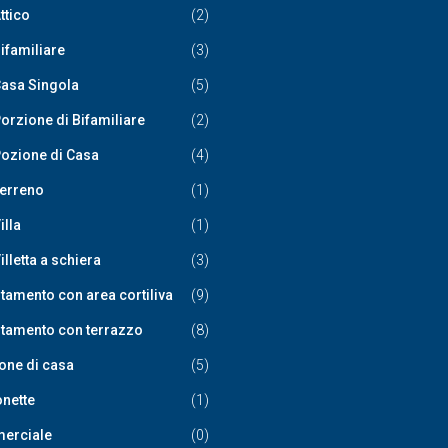
ttico
(2)
ifamiliare
(3)
asa Singola
(5)
orzione di Bifamiliare
(2)
ozione di Casa
(4)
erreno
(1)
illa
(1)
illetta a schiera
(3)
tamento con area cortiliva
(9)
tamento con terrazzo
(8)
one di casa
(5)
nette
(1)
erciale
(0)