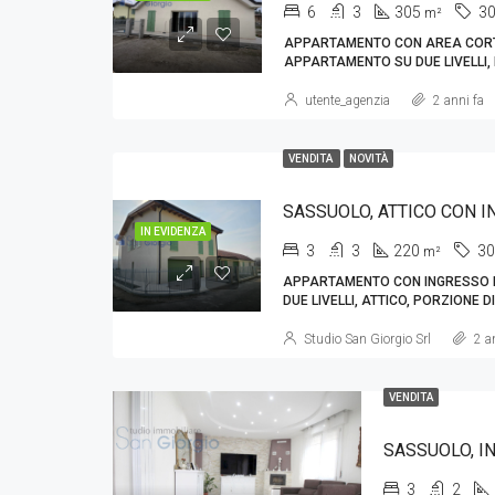
6
3
305
3
m²
APPARTAMENTO CON AREA CORTI
APPARTAMENTO SU DUE LIVELLI,
utente_agenzia
2 anni fa
VENDITA
NOVITÀ
IN EVIDENZA
3
3
220
3
m²
APPARTAMENTO CON INGRESSO 
DUE LIVELLI, ATTICO, PORZIONE 
Studio San Giorgio Srl
2 an
VENDITA
3
2