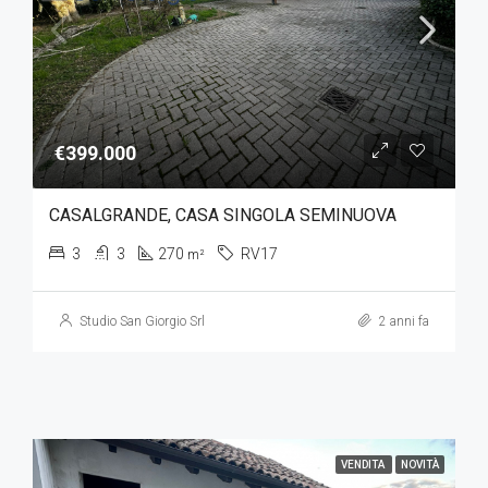
€399.000
CASALGRANDE, CASA SINGOLA SEMINUOVA
3
3
270
RV17
m²
Studio San Giorgio Srl
2 anni fa
VENDITA
NOVITÀ