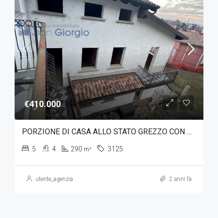
€410.000
PORZIONE DI CASA ALLO STATO GREZZO CON AMPIA AREA CORTILIVA
5
4
290
3125
m²
utente_agenzia
2 anni fa