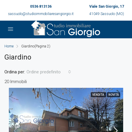
0536 813136
Viale San Giorgio, 17
sassuolo@studioimmobiliaresangiorgio.it
41049 Sassuolo (MO)
Home
Giardino
(Pagina 2)
Giardino
Ordina per:
Ordine predefinito
20 Immobili
VENDITA
NOVITÀ