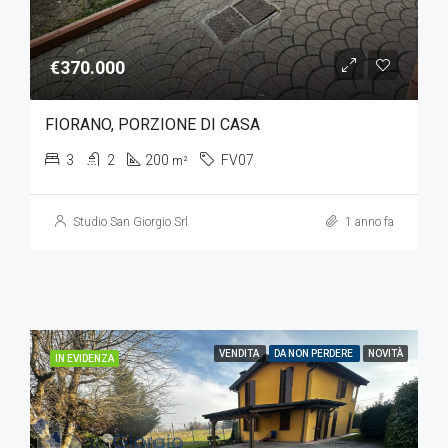
€370.000
FIORANO, PORZIONE DI CASA
3
2
200
FV07
m²
Studio San Giorgio Srl
1 anno fa
VENDITA
DA NON PERDERE
NOVITÀ
IN EVIDENZA