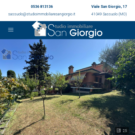
0536 813136
Viale San Giorgio, 17
sassuolo@studioimmobiliaresangiorgio.it
41049 Sassuolo (MO)
25