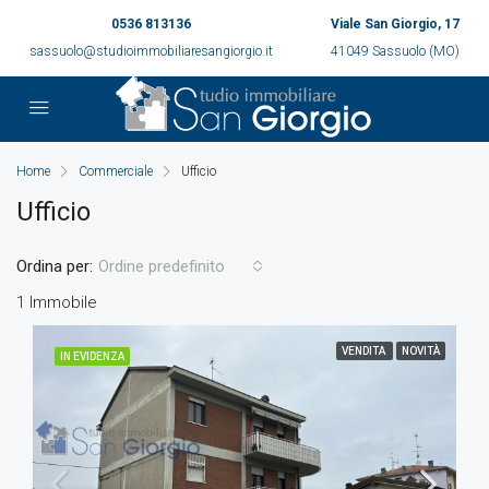
0536 813136
Viale San Giorgio, 17
sassuolo@studioimmobiliaresangiorgio.it
41049 Sassuolo (MO)
Home
Commerciale
Ufficio
Ufficio
Ordina per:
Ordine predefinito
1 Immobile
VENDITA
NOVITÀ
IN EVIDENZA